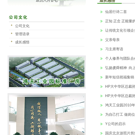
农历六月廿七
成长感悟
仙居行诗二首
正知 正念 正能量
公司文化
让传统文化引领企
管理语录
父亲母亲
成长感悟
习主席寄语
个人修养与团队合
弘扬虞舜精神 向
新年短信祝福集锦
HP大中华区总裁孙
HP大中华区总裁孙
鸿天工业园2010
为自己打工 做岗
Y公司的启示
国庆北京游照片所