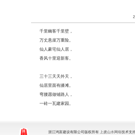
千里幽客千里壁，
万丈悬崖万重险。
仙人豪宅仙人居，
香风十里迎新客。
三十三天天外天，
仙居里面有皤滩。
弯腰愿做铺路人，
一砖一瓦建家园。
浙江鸿富建设有限公司版权所有
上虞山水网络
技术支持