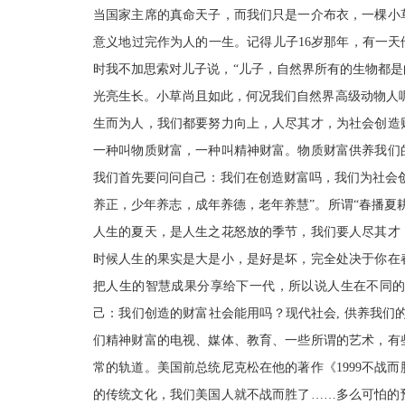
当国家主席的真命天子，而我们只是一介布衣，一棵小
意义地过完作为人的一生。记得儿子16岁那年，有一天
时我不加思索对儿子说
，
“儿子，自然界所有的生物都
光亮生长。小草尚且如此，何况我们自然界高级动物人
生而为人，我们都要努力向上，人尽其才，为社会创造
一种叫物质财富，一种叫精神财富。物质财富供养我们
我们首先要问问自己：我们在创造财富吗，我们为社会
养正，少年养志，成年养德，老年养慧”。所谓“春播夏
人生的夏天，是人生之花怒放的季节，我们要人尽其才
时候人生的果实是大是小，是好是坏，完全处决于你在
把人生的智慧成果分享给下一代，所以说人生在不同
己：我们创造的财富社会能用吗？现代社会, 供养我们
们精神财富的电视、媒体、教育、一些所谓的艺术，有
常的轨道。美国前总统尼克松在他的著作《1999不战
的传统文化，我们美国人就不战而
胜
了……多么可怕的