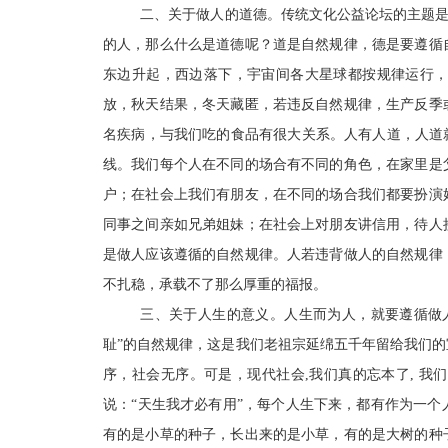
二、关于做人的道德。传统文化公益论坛的主题是
的人，那么什么是道德呢？道是自然规律，德是要遵循
东边升起，西边落下，宇宙间各大星球都按规律运行
放，秋天结果，冬天藏匿，若违反自然规律，生产反季
名疾病，与我们吃的食品有很大关系
。
人有人道，人道
线
。
我们每个人在不同的场合有不同的角色，在家里是
户
；
在社会上我们有朋友，在不同的场合我们都要扮演
同事之间亲如兄弟姐妹
；
在社会上对朋友讲信用，待人
是做人应该遵循的自然规律
。
人若违背做人的自然规律
不扎稳，承载不了那么厚重的福报。
三、关于人生的意义。人生而为人，就要遵循做
耻”的自然规律，这是我们老祖宗延绵五千年留给我们
序，社会无序。可是，现代社会,我们真的忘本了, 
说：“天生我才必有用”，每个人生下来，都有作为一
有的是小草的种子，长出来的是小草，有的是大树的种