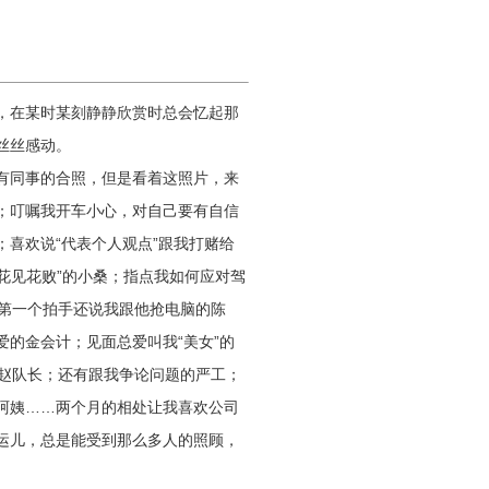
，在某时某刻静静欣赏时总会忆起那
丝丝感动。
有同事的合照，但是看着这照片，来
；叮嘱我开车小心，对自己要有自信
喜欢说“代表个人观点”跟我打赌给
，花见花败”的小桑；指点我如何应对驾
第一个拍手还说我跟他抢电脑的陈
的金会计；见面总爱叫我“美女”的
的赵队长；还有跟我争论问题的严工；
阿姨……两个月的相处让我喜欢公司
运儿，总是能受到那么多人的照顾，