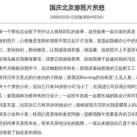
国庆北京游照片所想
2009/10/29 (已经被浏览4453次)
每一个驿站总会留下些许让人值得回忆的故事，这些故事一如沿途的风景
旅的照片，心便像是安静的湖面不禁泛起片片涟漪，迭荡起隐藏在心中的
们，那份轻松，那份愉悦，让我感觉很舒服，很温馨。虽然照片上不是所
影镜头般在我脑海重现：清楚记得循循善诱，鼓励我勇于超越自我的冯总
果作为模板供我学习，说话幽默的岑科长；跟我讲基础搭接的王益桥王工；
些日常注意点的行政办的小陈姐；跟我说Morning的自称是“人见人衰
有十个箩的小何；说自己只有24岁的小叮当小丁；在我进公司自我介绍时
工；被我戏称为财神爷的汪会计；一起吃牛肉面一起爬长城的陈会计和可爱
我盖车盖，玩笑自己只有35岁的钱会计；能根据我方言听出我是哪里人
保安小金和小童；给我们煮美味的食堂阿姨；提醒我睡午觉要盖衣的卫生
导的同事关系简单化，简单关系纯洁化的氛围，一直以来都说自己是个幸
活收获了如此多的感动。