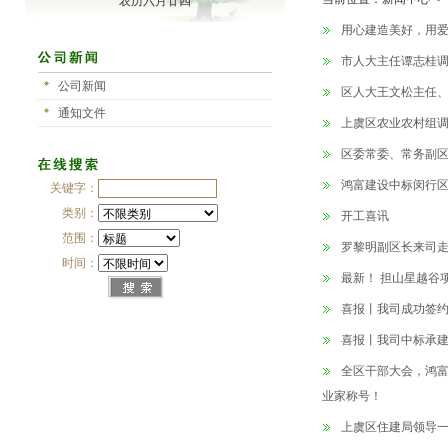
农历六月廿四
用心建造美好，用爱
市人大主任谭志桂
公司新闻
区人大王文松主任
通知文件
上虞区农业农村组
区委常委、常务副
鸿富建设中标闵行
关键字：
类别：
开工喜讯
范围：
罗黎明副区长来司
时间：
最新！ 担山星越谷
喜报丨我司成功签
喜报丨我司中标承建
全区干部大会，鸿
业家称号！
上虞区住建局领导