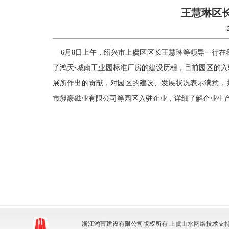
王慧琳区
6
月
8
日上午，绍兴市
上虞区区长王慧琳等
领导一行在
了鸿天•
城南
工业园标准厂房的建设历程
，
目前园区
的入
展
所作出的贡献，对园区的建设、发展状况表示满意，
市昶豪磁业有限公司等园区入驻企业，详细了解企业生
浙江鸿富建设有限公司版权所有
上虞山水网络
技术支持