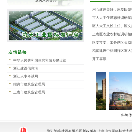
农历六月廿六
用心建造美好，用爱回馈
上虞区“慈善奉献奖”
市人大主任谭志桂调研星
振兴工作，强调政企联动
区人大王文松主任、区文
赴担山村调研星越谷项目
上虞区农业农村组调研担
区委常委、常务副区长成
鸿富建设中标闵行区重大
开工喜讯
中华人民共和国住房和城乡建设部
浙江建设信息港
浙江人事考试网
绍兴市建筑业管理局
上虞市建筑业管理局
余姚·黄山公寓
海宁侨福·逸品福邸
蚌埠体
浙江鸿富建设有限公司版权所有
上虞山水网络
技术支持